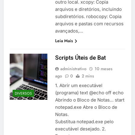
outro local. xcopy: Copia
arquivos e diretórios, incluindo
subdiretórios. robocopy: Copia
arquivos e pastas com recursos
avançados,…
Leia Mais
Scripts Úteis de Bat
administrativo
10 meses
ago
0
2 mins
1. Abrir um executável
(programa) text @echo off echo
DIVERSOS
Abrindo o Bloco de Notas… start
notepad.exe Abre o Bloco de
Notas.
Substitua notepad.exe pelo
executável desejado. 2.