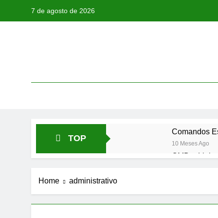
Skip
7 de agosto de 2026
to
content
Procurand
Comandos Ess
TOP
10 Meses Ago
CMD – Linha
10 Meses Ago
Home
administrativo