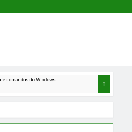
bilidades Ou Aprender Algo Novo? Então Não Procure Mais! Temos O
 Você.
s de comandos do Windows