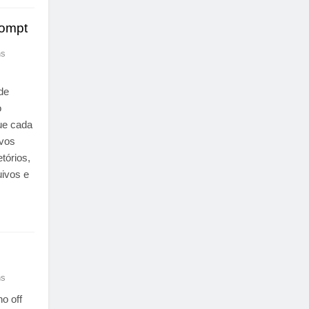
ompt
ns
de
o
ue cada
ivos
tórios,
uivos e
ns
o off