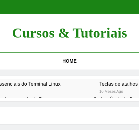
Cursos & Tutoriais
o Por Cursos E Tutoriais Online E Gratuitos Para Aprimorar Suas Ha
Site Perfeito Para
HOME
enciais do Terminal Linux
Teclas de atalho
10 Meses Ago
s de comando do Prompt
Scripts Úteis de Bat
11 Meses Ago