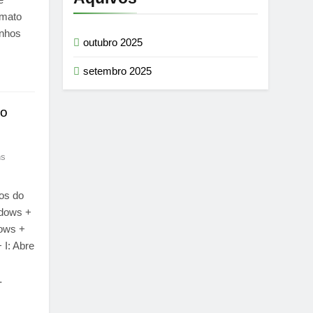
rmato
anhos
outubro 2025
setembro 2025
do
ns
os do
ndows +
dows +
 I: Abre
…