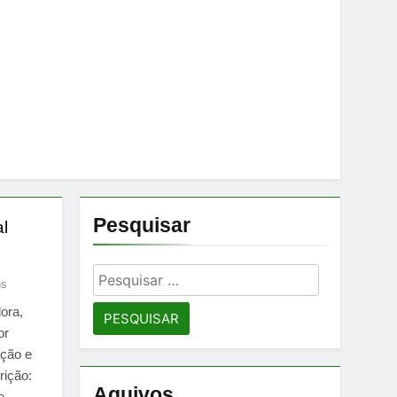
Pesquisar
l
Pesquisar
ns
por:
ora,
or
ação e
rição:
Aquivos
e