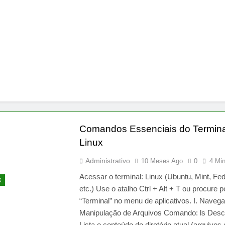
Comandos Essenciais do Termina
Linux
Administrativo
10 Meses Ago
0
4 Mi
Acessar o terminal: Linux (Ubuntu, Mint, Fed
X
etc.) Use o atalho Ctrl + Alt + T ou procure p
“Terminal” no menu de aplicativos. I. Naveg
Manipulação de Arquivos Comando: ls Desc
Lista o conteúdo do diretório atual (arquivos 